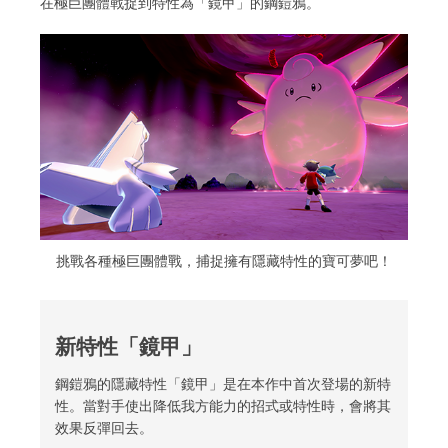
在極巨團體戰捉到特性為「鏡甲」的鋼鎧鴉。
挑戰各種極巨團體戰，捕捉擁有隱藏特性的寶可夢吧！
新特性「鏡甲」
鋼鎧鴉的隱藏特性「鏡甲」是在本作中首次登場的新特
性。當對手使出降低我方能力的招式或特性時，會將其
效果反彈回去。