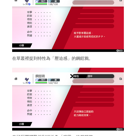
在草叢裡捉到特性為「壓迫感」的鋼鎧鴉。