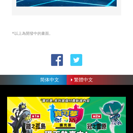
*以上為開發中的畫面。
简体中文
繁體中文