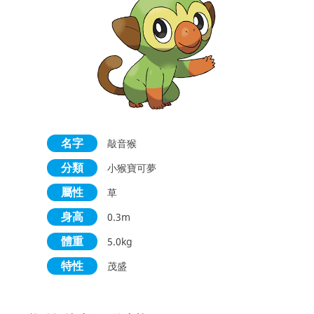
名字
敲音猴
分類
小猴寶可夢
屬性
草
身高
0.3m
體重
5.0kg
特性
茂盛