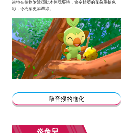
當牠在植物附近揮動木棒玩耍時，會令枯萎的花朵重拾色
彩，令樹葉更添翠綠。
敲音猴的進化
炎兔兒