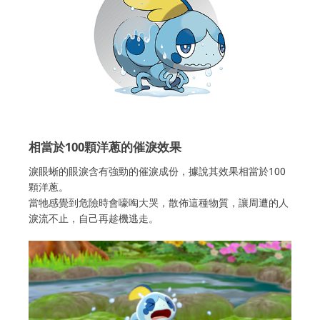
相當於100顆洋蔥的催淚效果
淚眼蜥的眼淚含有強勁的催淚成份，據說其效果相當於100
顆洋蔥。
當牠感覺到危險時會嚎啕大哭，散佈這種物質，讓周遭的人
淚流不止，自己再趁機逃走。