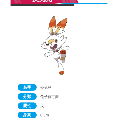
名字
炎兔兒
分類
兔子寶可夢
屬性
火
身高
0.3m