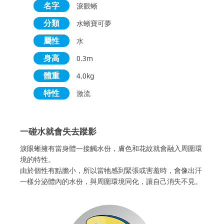
名字
淚眼蜥
分類
水蜥寶可夢
屬性
水
身高
0.3m
體重
4.0kg
特性
激流
一碰水就會失去蹤影
淚眼蜥擁有當身體一接觸水份，膚色和花紋就會融入周圍環
境的特性。
由於個性有點膽小，所以當牠感到緊張或害羞時，會像出汗
一樣分泌體內的水份，與周圍環境同化，讓自己消失不見。