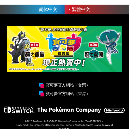
简体中文
繁體中文
寶可夢官方網站（台灣）
寶可夢官方網站（香港）
©2026 Pokémon.©1995-2026 Nintendo/Creatures Inc./GAME FREAK inc.
Trademarks are property of their respective owners. Nintendo Switch is a trademark of
Nintendo.