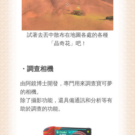
試著去丟中散布在地圖各處的各種
「晶奇花」吧！
・調查相機
由阿鏡博士開發，專門用來調查寶可夢
的相機。
除了攝影功能，還具備通訊和分析等有
助於調查的功能。