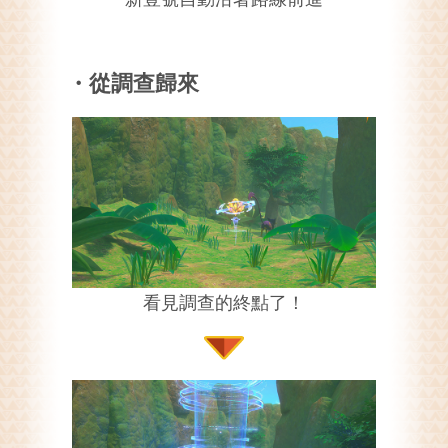
・從調查歸來
看見調查的終點了！