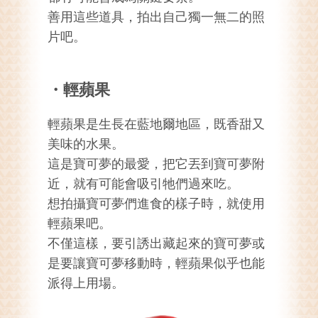
善用這些道具，拍出自己獨一無二的照
片吧。
・輕蘋果
輕蘋果是生長在藍地爾地區，既香甜又
美味的水果。
這是寶可夢的最愛，把它丟到寶可夢附
近，就有可能會吸引牠們過來吃。
想拍攝寶可夢們進食的樣子時，就使用
輕蘋果吧。
不僅這樣，要引誘出藏起來的寶可夢或
是要讓寶可夢移動時，輕蘋果似乎也能
派得上用場。