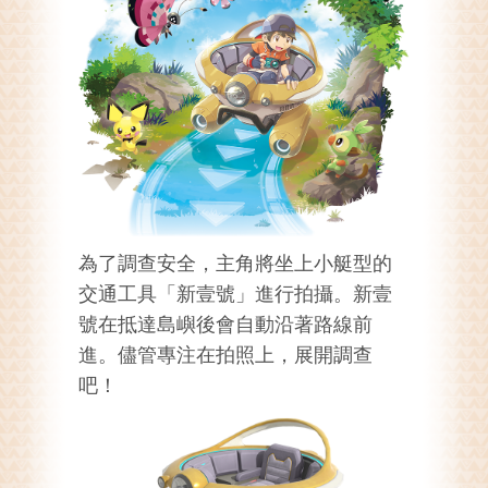
為了調查安全，主角將坐上小艇型的
交通工具「新壹號」進行拍攝。新壹
號在抵達島嶼後會自動沿著路線前
進。儘管專注在拍照上，展開調查
吧！