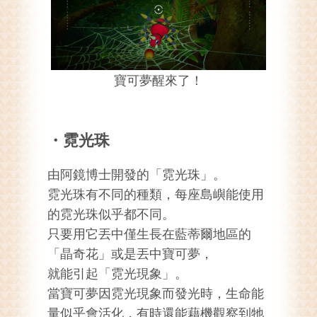
寶可夢醒來了！
・霓光珠
由阿鏡博士開發的「霓光珠」。
霓光珠有不同的種類，每座島嶼能使用
的霓光珠似乎都不同。
只要用它丟中僅生長在藍蒂爾地區的
「晶奇花」或是丟中寶可夢，
就能引起「霓光現象」。
當寶可夢因霓光現象而發光時，生命能
量似乎會活化，有時還能藉機觀察到牠