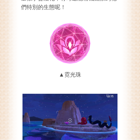
們特別的生態呢！
▲霓光珠