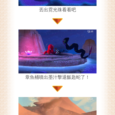
丟出霓光珠看看吧
章魚桶噴出墨汁擊退飯匙蛇了！