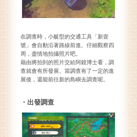
在調查時，小艇型的交通工具「新壹
號」會自動沿著路線前進。仔細觀察四
周，盡情地拍攝照片吧。
藉由將拍到的照片交給阿鏡博士看，調
查就會有所發展。當調查有了一定的進
展後，還能前往新的島嶼去調查呢。
・出發調查